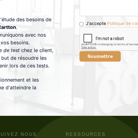
'étude des besoins de
J'accepte
Politique de con
Cartton
.
mmuniquons avec nos
 vos besoins.
e de test
chez le client,
Soumettre
e but de résoudre les
nir lors de ces tests.
tionnement et les
e d'atteindre la
SUIVEZ NOUS
RESSOURCES