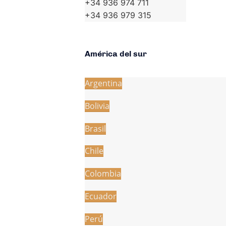
+34 936 974 711
+34 936 979 315
América del sur
Argentina
Bolivia
Brasil
Chile
Colombia
Ecuador
Perú