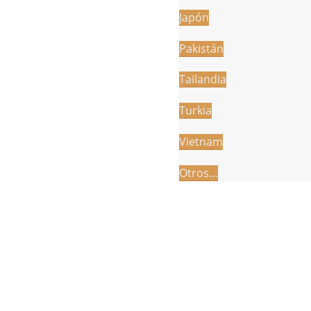
Japón
Pakistán
Tailandia
Turkia
Vietnam
Otros…