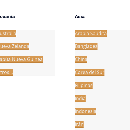
ceanía
Asia
ustralia
Arabia Saudita
ueva Zelanda
Bangladés
apúa Nueva Guinea
China
tros…
Corea del Sur
Filipinas
India
Indonesia
Irán