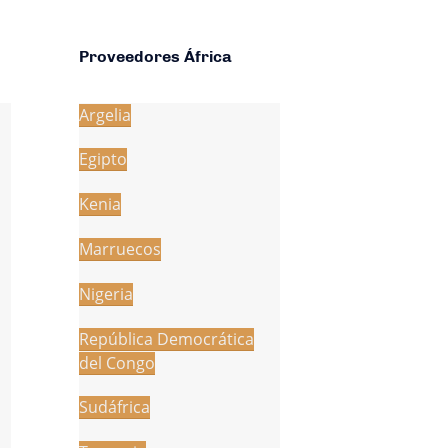
Proveedores África
Argelia
Egipto
Kenia
Marruecos
Nigeria
República Democrática
del Congo
Sudáfrica