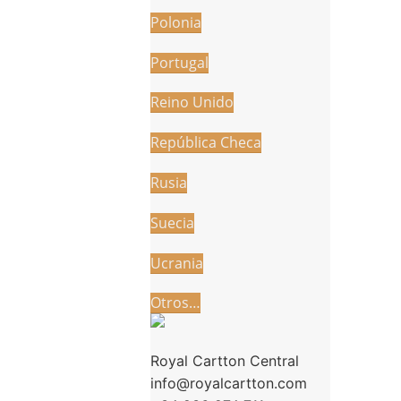
Polonia
Portugal
Reino Unido
República Checa
Rusia
Suecia
Ucrania
Otros…
Royal Cartton Central
info@royalcartton.com