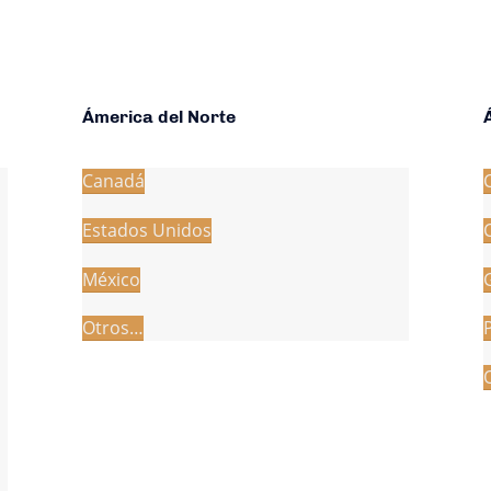
Ámerica del Norte
Canadá
Estados Unidos
México
Otros…