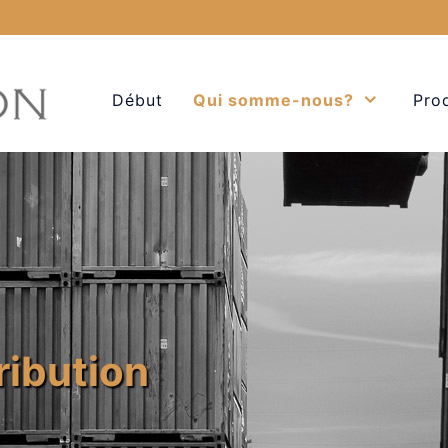
Début
Qui somme-nous?
Pro
ribution