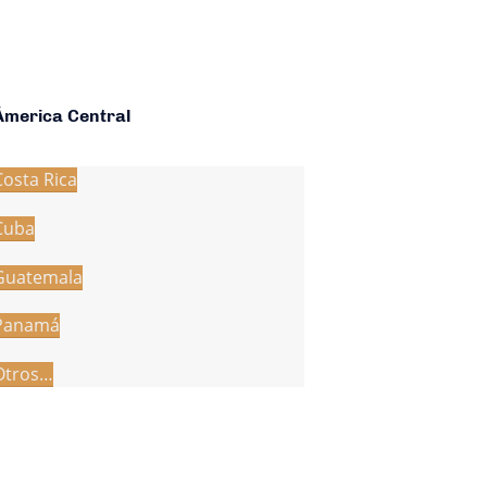
Ámerica Central
Costa Rica
Cuba
Guatemala
Panamá
Otros…