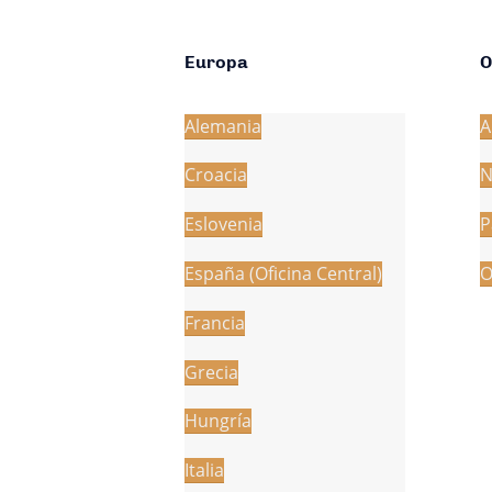
Europa
O
Alemania
A
Croacia
N
Eslovenia
P
España (Oficina Central)
O
Francia
Grecia
Hungría
Italia