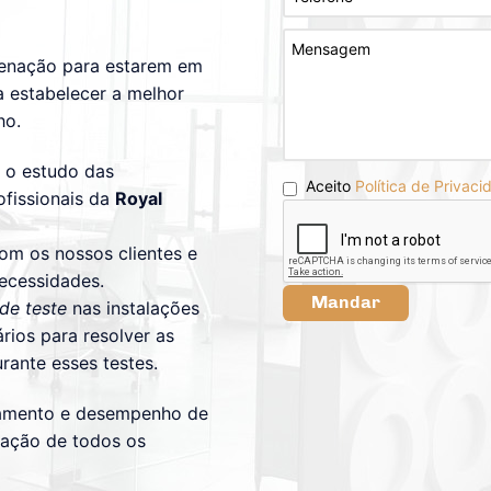
denação para estarem em
 estabelecer a melhor
ho.
 o estudo das
Aceito
Política de Privaci
ofissionais da
Royal
om os nossos clientes e
ecessidades.
Mandar
 de teste
nas instalações
rios para resolver as
rante esses testes.
namento e desempenho de
sfação de todos os