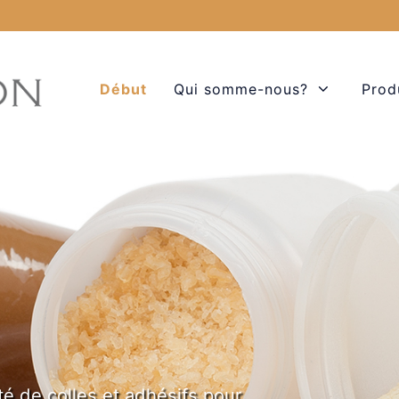
Début
Qui somme-nous?
Prod
é de colles et adhésifs pour