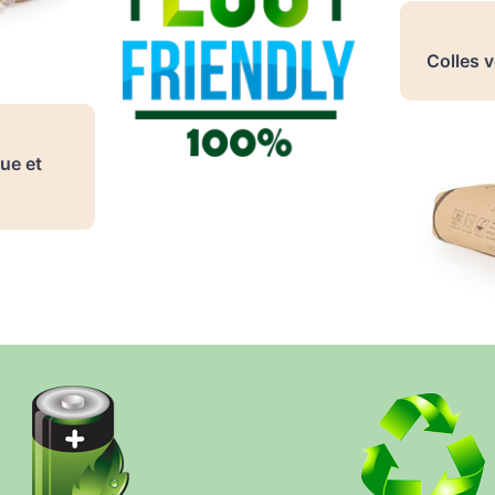
Colles 
ue et