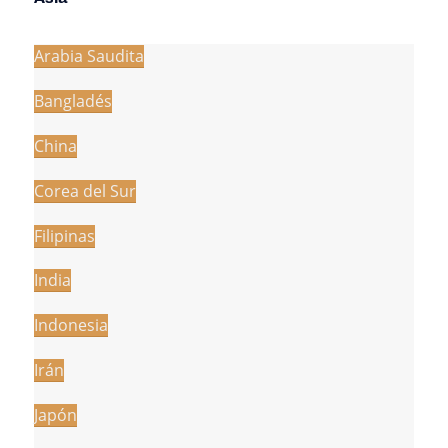
Arabia Saudita
Bangladés
China
Corea del Sur
Filipinas
India
Indonesia
Irán
Japón