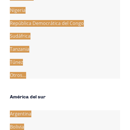
Nigeria
República Democrática del Congo
Sudáfrica
Tanzania
Túnez
Otros…
América del sur
Argentina
Bolivia