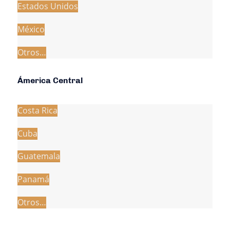
Estados Unidos
México
Otros…
Ámerica Central
Costa Rica
Cuba
Guatemala
Panamá
Otros…