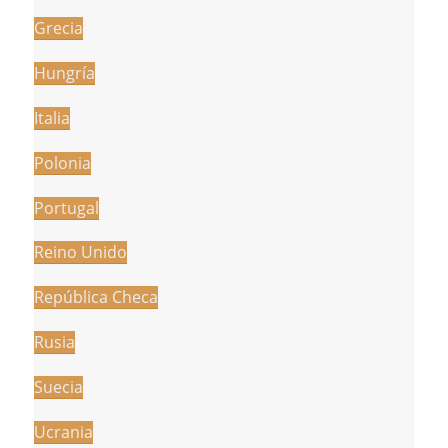
Grecia
Hungría
Italia
Polonia
Portugal
Reino Unido
República Checa
Rusia
Suecia
Ucrania